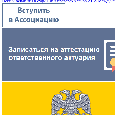
Иски и заявления в суды
План проверок членов АПА
Междунар