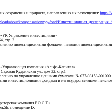
их сохранения и прироста, направлениях их размещения:
https:/
ru/upload/about/kompensatsionnyy-fond/Инвестиционная_декларация
ю «УК Управление инвестициями»
4, стр. 2
правлению инвестиционными фондами, паевыми инвестиционным
ю «Управляющая компания «Альфа-Капитал»
Садовая-Кудринская ул., дом 32, стр.1
авлению по управлению ценными бумагами № 077-08158-001000 о
ыми инвестиционными фондами и негосударственными пенсионн
аторская компания Р.О.С.Т.»
орп.5Б, помещение IX